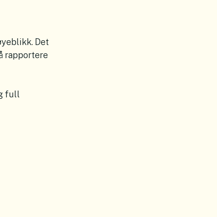
øyeblikk. Det
 å rapportere
 full