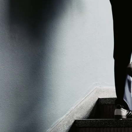
Med god ko
prosesser l
holder høy