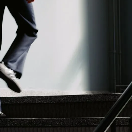
mpetanse og effektive
everer vi tjenester som
 standard.